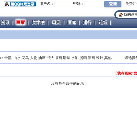
用户名：
密码：
免费注
我的画
择
：
全部
山水
花鸟
人物
油画
书法
版画
雕塑
水彩
漫画
漆画
设计
其他
【
我有画家“
没有符合条件的记录！