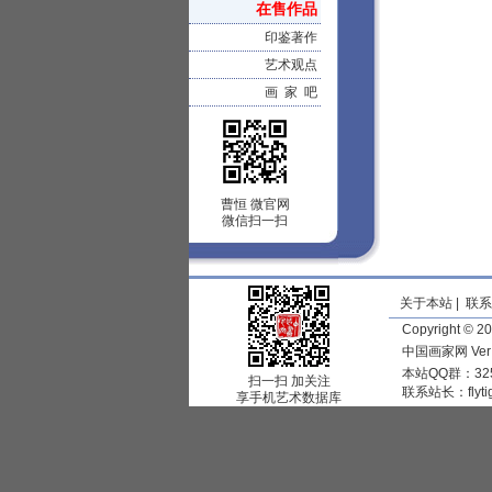
在售作品
印鉴著作
艺术观点
画 家 吧
曹恒 微官网
微信扫一扫
关于本站
|
联系
Copyright © 
中国画家网 Ve
本站QQ群：325
扫一扫 加关注
联系站长：
flyt
享手机艺术数据库