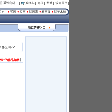
册
重设密码
|
购物车
|
充值
|
帮助
|
设为首页
|
室
买画
卖画
找画家
看画展
找美术馆
曹恒”的作品销售
】