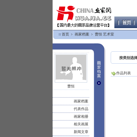
首页
﹥
画家档案
﹥
曹恒 艺术室
按类别选
作品列表
曹恒
画家档案
代表作品
画家相册
相关画展
新闻文章