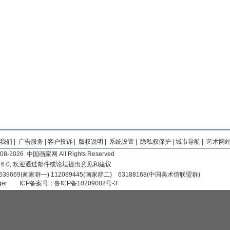
我们
|
广告服务
|
客户投诉
|
版权说明
|
系统设置
|
隐私权保护
|
城市导航
|
艺术网
2008-2026 中国画家网 All Rights Reserved
r 6.0, 欢迎通过邮件或论坛提出意见和建议
39669(画家群一) 112089445(画家群二) 63188168(中国美术馆联盟群)
iger
ICP备案号：
鲁ICP备10209082号-3