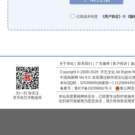
已阅读并同意
《
用户协议
》
和
《
隐
关于本站
|
联系我们
|
广告服务
|
客户投诉
|
版
Copyright © 2008-2026 齐艺文化 All Rights R
中国画家网 Ver 6.0, 欢迎通过邮件或论坛提
本站QQ群：32539669(画家群一) 11208944
备案号：
鲁ICP备10209082号-3
鲁公网安备
扫一扫 加关注
本站高度重视网络安全，已部署专业防护措施并
享手机艺术数据库
化扫描可能被视为恶意攻击，我方将保留追溯其